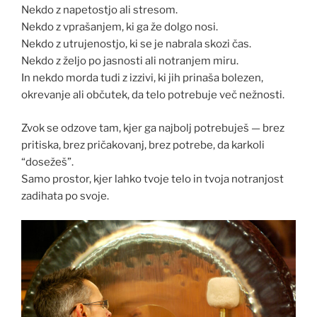
Nekdo z napetostjo ali stresom.
Nekdo z vprašanjem, ki ga že dolgo nosi.
Nekdo z utrujenostjo, ki se je nabrala skozi čas.
Nekdo z željo po jasnosti ali notranjem miru.
In nekdo morda tudi z izzivi, ki jih prinaša bolezen,
okrevanje ali občutek, da telo potrebuje več nežnosti.
Zvok se odzove tam, kjer ga najbolj potrebuješ — brez
pritiska, brez pričakovanj, brez potrebe, da karkoli
“dosežeš”.
Samo prostor, kjer lahko tvoje telo in tvoja notranjost
zadihata po svoje.