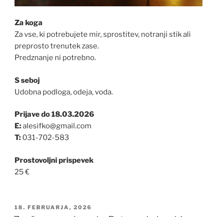
Za koga
Za vse, ki potrebujete mir, sprostitev, notranji stik ali
preprosto trenutek zase.
Predznanje ni potrebno.
S seboj
Udobna podloga, odeja, voda.
Prijave do 18.03.2026
E:
alesifko@gmail.com
T:
031-702-583
Prostovoljni prispevek
25 €
OBJAVLJENO
18. FEBRUARJA, 2026
DNE