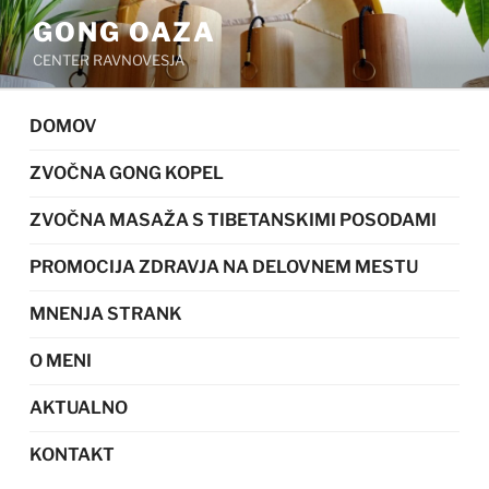
Skoči
GONG OAZA
na
CENTER RAVNOVESJA
vsebino
DOMOV
ZVOČNA GONG KOPEL
ZVOČNA MASAŽA S TIBETANSKIMI POSODAMI
PROMOCIJA ZDRAVJA NA DELOVNEM MESTU
MNENJA STRANK
O MENI
AKTUALNO
KONTAKT