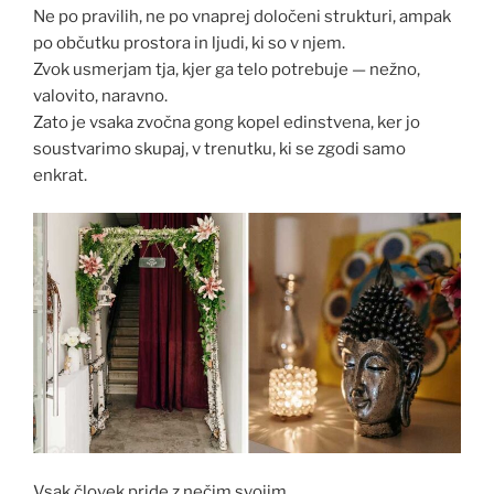
Ne po pravilih, ne po vnaprej določeni strukturi, ampak
po občutku prostora in ljudi, ki so v njem.
Zvok usmerjam tja, kjer ga telo potrebuje — nežno,
valovito, naravno.
Zato je vsaka zvočna gong kopel edinstvena, ker jo
soustvarimo skupaj, v trenutku, ki se zgodi samo
enkrat.
Vsak človek pride z nečim svojim.