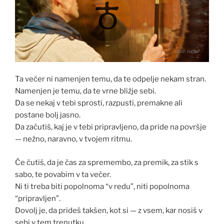
Ta večer ni namenjen temu, da te odpelje nekam stran.
Namenjen je temu, da te vrne bližje sebi.
Da se nekaj v tebi sprosti, razpusti, premakne ali
postane bolj jasno.
Da začutiš, kaj je v tebi pripravljeno, da pride na površje
— nežno, naravno, v tvojem ritmu.
Če čutiš, da je čas za spremembo, za premik, za stik s
sabo, te povabim v ta večer.
Ni ti treba biti popolnoma “v redu”, niti popolnoma
“pripravljen”.
Dovolj je, da prideš takšen, kot si — z vsem, kar nosiš v
sebi v tem trenutku.