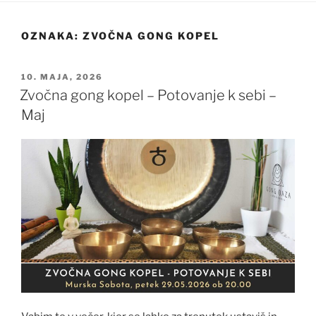
OZNAKA:
ZVOČNA GONG KOPEL
OBJAVLJENO
10. MAJA, 2026
DNE
Zvočna gong kopel – Potovanje k sebi –
Maj