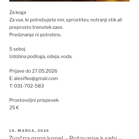
Za koga
Za vse, ki potrebujete mir, sprostitev, notranji stik ali
preprosto trenutek zase.
Predznanje ni potrebno.
S seboj
Udobna podloga, odeja, voda.
Prijave do 27.05.2026
E: alesifko@gmail.com
T: 031-702-583
Prostovoljni prispevek
25 €
OBJAVLJENO
10. MARCA, 2026
DNE
Zvočna gong kopel – Potovanje k sebi –