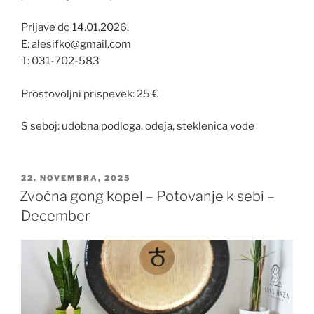
Prijave do 14.01.2026.
E: alesifko@gmail.com
T: 031-702-583
Prostovoljni prispevek: 25 €
S seboj: udobna podloga, odeja, steklenica vode
OBJAVLJENO
22. NOVEMBRA, 2025
DNE
Zvočna gong kopel – Potovanje k sebi –
December