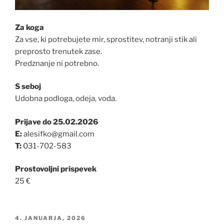
Za koga
Za vse, ki potrebujete mir, sprostitev, notranji stik ali
preprosto trenutek zase.
Predznanje ni potrebno.
S seboj
Udobna podloga, odeja, voda.
Prijave do 25.02.2026
E:
alesifko@gmail.com
T:
031-702-583
Prostovoljni prispevek
25 €
OBJAVLJENO
4. JANUARJA, 2026