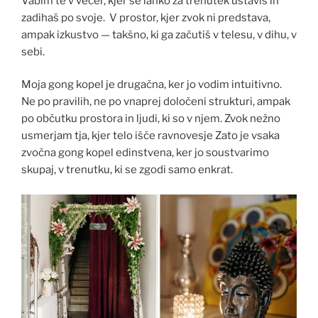
Vabim te v večer, kjer se lahko za trenutek ustaviš in
zadihaš po svoje. V prostor, kjer zvok ni predstava,
ampak izkustvo — takšno, ki ga začutiš v telesu, v dihu, v
sebi.
Moja gong kopel je drugačna, ker jo vodim intuitivno.
Ne po pravilih, ne po vnaprej določeni strukturi, ampak
po občutku prostora in ljudi, ki so v njem. Zvok nežno
usmerjam tja, kjer telo išče ravnovesje Zato je vsaka
zvočna gong kopel edinstvena, ker jo soustvarimo
skupaj, v trenutku, ki se zgodi samo enkrat.