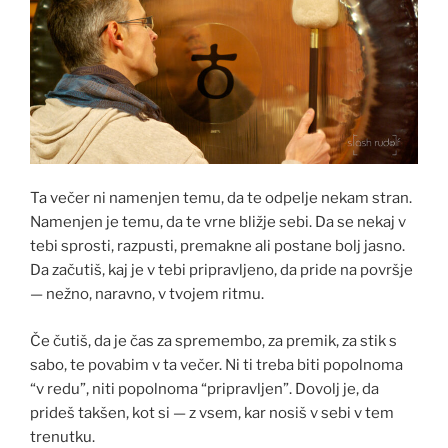
Ta večer ni namenjen temu, da te odpelje nekam stran.
Namenjen je temu, da te vrne bližje sebi. Da se nekaj v
tebi sprosti, razpusti, premakne ali postane bolj jasno.
Da začutiš, kaj je v tebi pripravljeno, da pride na površje
— nežno, naravno, v tvojem ritmu.
Če čutiš, da je čas za spremembo, za premik, za stik s
sabo, te povabim v ta večer. Ni ti treba biti popolnoma
“v redu”, niti popolnoma “pripravljen”. Dovolj je, da
prideš takšen, kot si — z vsem, kar nosiš v sebi v tem
trenutku.