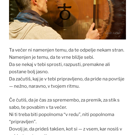
Ta večer ni namenjen temu, da te odpelje nekam stran.
Namenjen je temu, da te vrne bližje sebi.
Da se nekaj v tebi sprosti, razpusti, premakne ali
postane bolj jasno.
Da začutiš, kaj je v tebi pripravljeno, da pride na površje
— nežno, naravno, v tvojem ritmu.
Če čutiš, da je čas za spremembo, za premik, za stik s
sabo, te povabim v ta večer.
Ni ti treba biti popolnoma “v redu”, niti popolnoma
“pripravljen”.
Dovolj je, da prideš takšen, kot si — z vsem, kar nosiš v