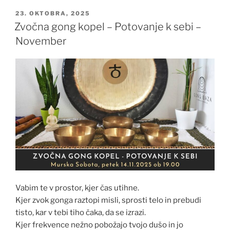
OBJAVLJENO
23. OKTOBRA, 2025
DNE
Zvočna gong kopel – Potovanje k sebi –
November
Vabim te v prostor, kjer čas utihne.
Kjer zvok gonga raztopi misli, sprosti telo in prebudi
tisto, kar v tebi tiho čaka, da se izrazi.
Kjer frekvence nežno pobožajo tvojo dušo in jo