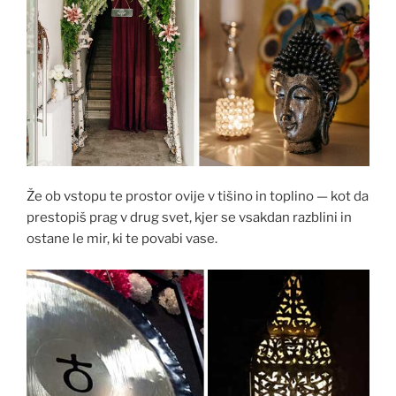
Že ob vstopu te prostor ovije v tišino in toplino — kot da
prestopiš prag v drug svet, kjer se vsakdan razblini in
ostane le mir, ki te povabi vase.