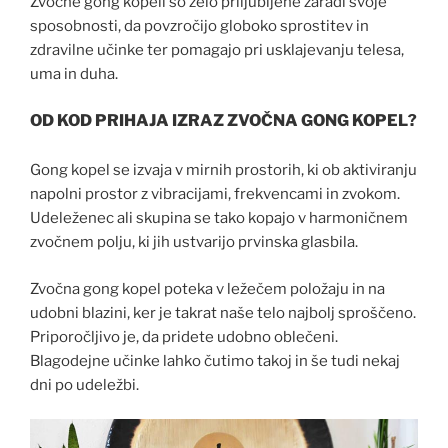
Zvočne gong kopeli so zelo priljubljene zaradi svoje
sposobnosti, da povzročijo globoko sprostitev in
zdravilne učinke ter pomagajo pri usklajevanju telesa,
uma in duha.
OD KOD PRIHAJA IZRAZ ZVOČNA GONG KOPEL?
Gong kopel se izvaja v mirnih prostorih, ki ob aktiviranju
napolni prostor z vibracijami, frekvencami in zvokom.
Udeleženec ali skupina se tako kopajo v harmoničnem
zvočnem polju, ki jih ustvarijo prvinska glasbila.
Zvočna gong kopel poteka v ležečem položaju in na
udobni blazini, ker je takrat naše telo najbolj sproščeno.
Priporočljivo je, da pridete udobno oblečeni.
Blagodejne učinke lahko čutimo takoj in še tudi nekaj
dni po udeležbi.