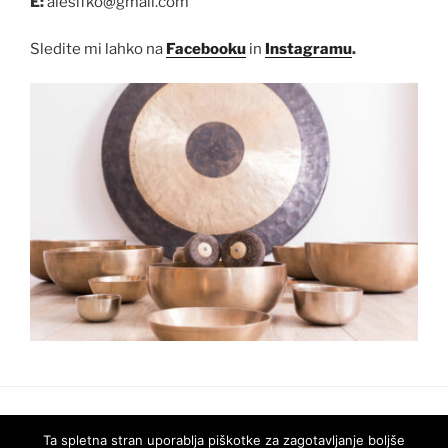
E:
alesifko@gmail.com
Sledite mi lahko na
Facebooku
in
Instagramu
.
Facebook
Instagram
E-
Ta spletna stran uporablja piškotke za zagotavljanje boljše