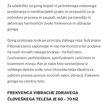
Za udeležbo na gong kopeli ni potrebnega nobenega
predznanja iz meditacijskih praks, le prepustiti se je
potrebno procesu in zaupati, ostalo pa naredijo in
aktivirajo harmonični zvoki, frekvence in vibracije
gonga.
Gong proizvaja zvok po principu zlatega reza, bolj znano
Fibonaccijevo zaporedje in nas harmonizira ter podpira
na vseh nivojih našega bivanja – na fizičnem,
čustvenem, psihološkem, spiritualnem, celičnem in
kvantnem nivoju. Ker je naše telo sestavljeno iz
velikega deleža vode, smo človeška bitja idealna za
odličen prenos prenos zvočnih valov, vibracij, frekvenc
gonga na celotno telo.
FREKVENCA VIBRACIJE ZDRAVEGA
ČLOVEŠKEGA TELESA JE 60 – 70 HZ