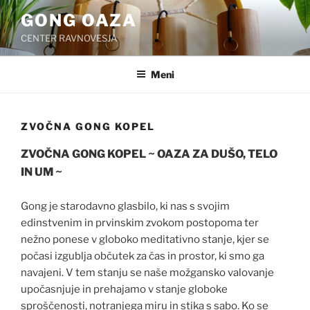
Skoči
GONG OAZA
na
CENTER RAVNOVESJA
vsebino
Meni
ZVOČNA GONG KOPEL
ZVOČNA GONG KOPEL
~
OAZA ZA DUŠO, TELO
IN UM
~
Gong je starodavno glasbilo, ki nas s svojim
edinstvenim in prvinskim zvokom postopoma ter
nežno ponese v globoko meditativno stanje, kjer se
počasi izgublja občutek za čas in prostor, ki smo ga
navajeni. V tem stanju se naše možgansko valovanje
upočasnjuje in prehajamo v stanje globoke
sproščenosti, notranjega miru in stika s sabo. Ko se